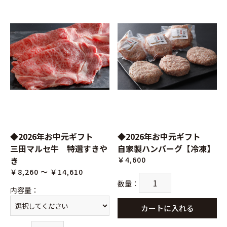
◆2026年お中元ギフト
◆2026年お中元ギフト
三田マルセ牛 特選すきや
自家製ハンバーグ【冷凍】
お買い物を続ける
カートへ進む
き
￥4,600
￥8,260 ～ ￥14,610
数量
：
内容量
：
カートに入れる