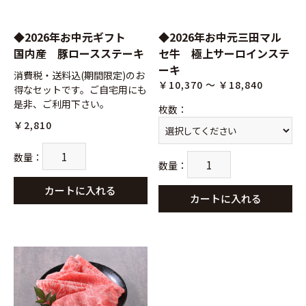
◆2026年お中元ギフト
◆2026年お中元三田マル
国内産 豚ロースステーキ
セ牛 極上サーロインステ
ーキ
消費税・送料込(期間限定)のお
￥10,370 ～ ￥18,840
得なセットです。ご自宅用にも
是非、ご利用下さい。
枚数
：
￥2,810
数量
：
数量
：
カートに入れる
カートに入れる