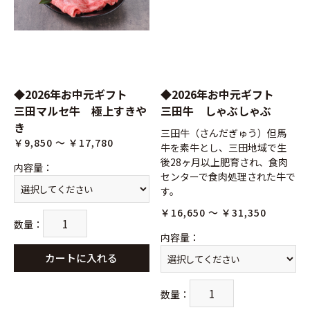
◆2026年お中元ギフト
◆2026年お中元ギフト
三田マルセ牛 極上すきや
三田牛 しゃぶしゃぶ
き
三田牛（さんだぎゅう）但馬
￥9,850 ～ ￥17,780
牛を素牛とし、三田地域で生
後28ヶ月以上肥育され、食肉
内容量
：
センターで食肉処理された牛で
す。
￥16,650 ～ ￥31,350
数量
：
内容量
：
カートに入れる
数量
：