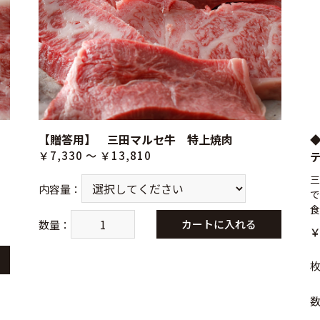
【贈答用】 三田マルセ牛 特上焼肉
￥7,330 ～ ￥13,810
三
内容量
：
で
食
カートに入れる
数量
：
￥