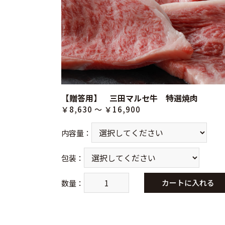
【贈答用】 三田マルセ牛 特選焼肉
￥8,630 ～ ￥16,900
内容量
：
包装
：
カートに入れる
数量
：