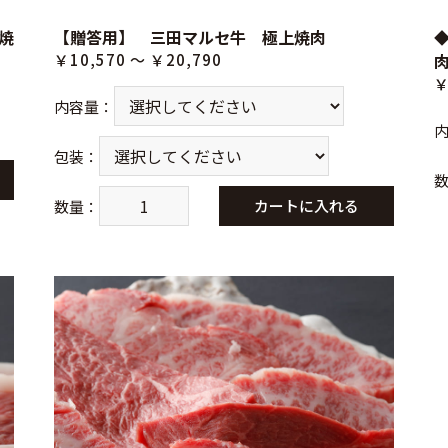
焼
【贈答用】 三田マルセ牛 極上焼肉
￥10,570 ～ ￥20,790
￥
内容量
：
包装
：
カートに入れる
数量
：
お買い物を続ける
カートへ進む