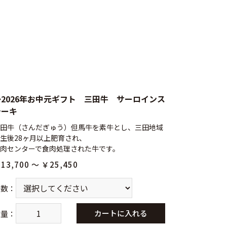
◆2026年お中元ギフト 三田牛 サーロインス
テーキ
田牛（さんだぎゅう）但馬牛を素牛とし、三田地域
生後28ヶ月以上肥育され、
肉センターで食肉処理された牛です。
13,700 ～ ￥25,450
枚数
：
カートに入れる
数量
：