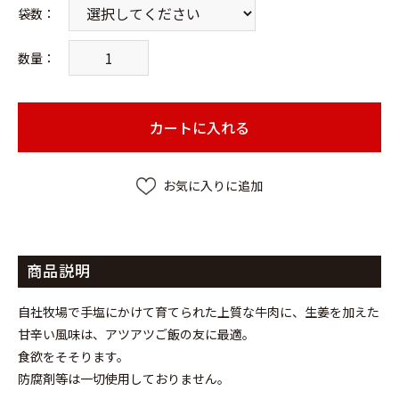
袋数
：
数量：
カートに入れる
お気に入りに追加
商品説明
自社牧場で手塩にかけて育てられた上質な牛肉に、生姜を加えた
甘辛い風味は、アツアツご飯の友に最適。
お買い物を続ける
カートへ進む
食欲をそそります。
防腐剤等は一切使用しておりません。