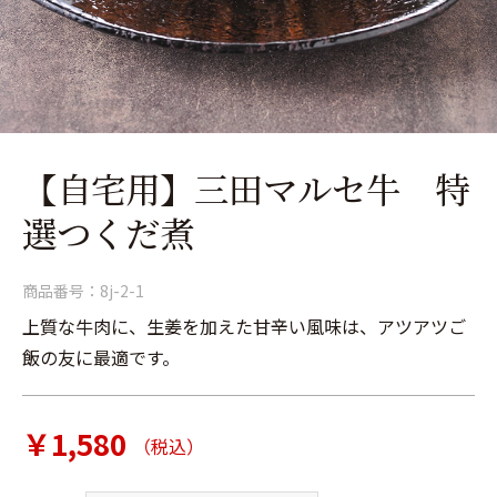
【自宅用】三田マルセ牛 特
選つくだ煮
商品番号：
8j-2-1
上質な牛肉に、生姜を加えた甘辛い風味は、アツアツご
飯の友に最適です。
￥1,580
（税込）