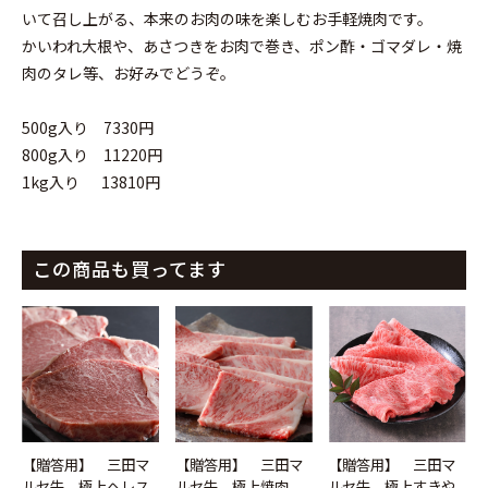
お買い物を続ける
カートへ進む
いて召し上がる、本来のお肉の味を楽しむお手軽焼肉です。
かいわれ大根や、あさつきをお肉で巻き、ポン酢・ゴマダレ・焼
肉のタレ等、お好みでどうぞ。
500g入り 7330円
800g入り 11220円
1kg入り 13810円
この商品も買ってます
【贈答用】 三田マ
【贈答用】 三田マ
【贈答用】 三田マ
ルセ牛 極上ヘレス
ルセ牛 極上焼肉
ルセ牛 極上すきや