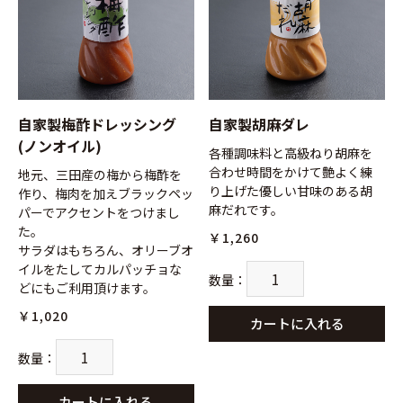
お買い物を続ける
カートへ進む
自家製梅酢ドレッシング
自家製胡麻ダレ
(ノンオイル)
各種調味料と高級ねり胡麻を
合わせ時間をかけて艶よく練
地元、三田産の梅から梅酢を
り上げた優しい甘味のある胡
作り、梅肉を加えブラックペッ
麻だれです。
パーでアクセントをつけまし
た。
￥1,260
サラダはもちろん、オリーブオ
イルをたしてカルパッチョな
数量
：
どにもご利用頂けます。
￥1,020
カートに入れる
数量
：
カートに入れる