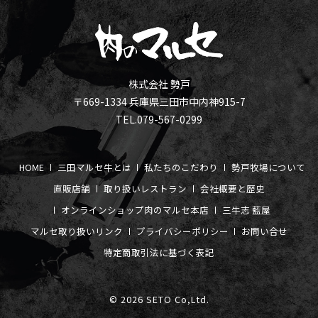
株式会社 勢戸
〒669-1334 兵庫県三田市中内神915-7
TEL.079-567-0299
HOME
三田マルセ牛とは
私たちのこだわり
勢戸牧場について
直販店舗
取り扱いレストラン
会社概要と歴史
オンラインショップ
肉のマルセ本店
三牛志 藍屋
マルセ取り扱いリンク
プライバシーポリシー
お問い合せ
特定商取引法に基づく表記
© 2026 SETO Co,Ltd.